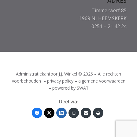
ADRES
Timmerwerf 85
1969 NJ HEEMSKERK
0251 – 21 42 24
Administratiekantoor J.J. Winkel © 2026
–
Alle rechten
voorbehouden –
privacy policy
–
algemene voorwaarden
– powered by SWAT
Deel via: